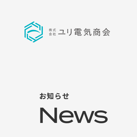
お
知
ら
せ
News