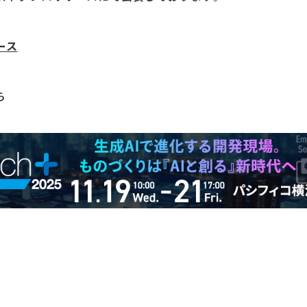
リース
ら